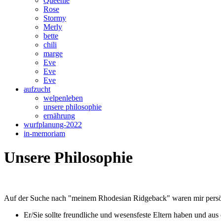
Queenie
Rose
Stormy
Merly
bette
chili
marge
Eve
Eve
Eve
aufzucht
welpenleben
unsere philosophie
ernährung
wurfplanung-2022
in-memoriam
Unsere Philosophie
Auf der Suche nach "meinem Rhodesian Ridgeback" waren mir persön
Er/Sie sollte freundliche und wesensfeste Eltern haben und