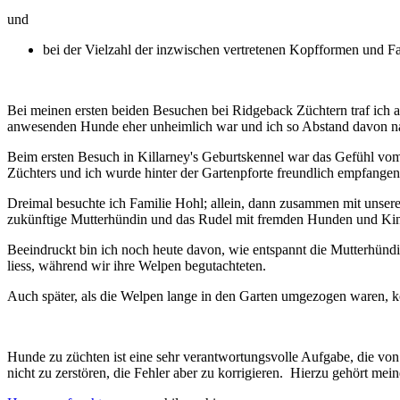
und
bei der Vielzahl der inzwischen vertretenen Kopfformen und Farb
Bei meinen ersten beiden Besuchen bei Ridgeback Züchtern traf ich 
anwesenden Hunde eher unheimlich war und ich so Abstand davon 
Beim ersten Besuch in Killarney's Geburtskennel war das Gefühl vom
Züchters und ich wurde hinter der Gartenpforte freundlich empfangen
Dreimal besuchte ich Familie Hohl; allein, dann zusammen mit unsere
zukünftige Mutterhündin und das Rudel mit fremden Hunden und Kin
Beeindruckt bin ich noch heute davon, wie entspannt die Mutterhü
liess, während wir ihre Welpen begutachteten.
Auch später, als die Welpen lange in den Garten umgezogen waren, ko
Hunde zu züchten ist eine sehr verantwortungsvolle Aufgabe, die vo
nicht zu zerstören, die Fehler aber zu korrigieren. Hierzu gehört 