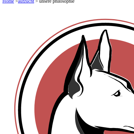
Home
>
aufzucht
> unsere philosophie