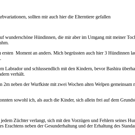
variationen, sollten mir auch hier die Elterntiere gefallen
auf wunderschöne Hündinnen, die mir aber im Umgang mit meiner Tocht
nahm.
 ersten Moment an anders. Mich begrüssten auch hier 3 Hündinnen lauts
.
m Labrador und schlussendlich mit den Kindern, bevor Bashira überhaup
dern verhält.
ndin 2m neben der Wurfkiste mit zwei Wochen alten Welpen gemeinsam
nnten sowohl ich, als auch die Kinder, sich allein frei auf dem Grun
n jedem Züchter verlangt, sich mit den Vorzügen und Fehlern seines Hu
meines Erachtens neben der Gesunderhaltung und der Erhaltung des Sta